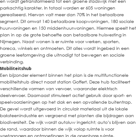
en wordt getransformeerd tot een groene stadswijk met een
parkachtig karakter. In totaal worden er 605 woningen
gerealiseerd. Hiervan valt meer dan 70% in het betaalbare
segment. Dit omvat 140 betaalbare koopwoningen, 180 sociale
huurwoningen en 150 middenhuurwoningen. Hiermee speelt het
plan in op de grote behoefte aan betaalbare huisvesting in
Nijmegen. Naast wonen is er ruimte voor werken, sporten,
horeca, winkels en ontmoeten. Dit alles wordt ingebed in een
groene leefomgeving die uitnodigt tot bewegen en sociale
verbinding.
Mobiliteitshub
Een bijzonder element binnen het plan is de multifunctionele
mobiliteitshub direct naast station Goffert. Deze hub faciliteert
verschillende vormen van vervoer, waaronder elektrisch
deelvervoer. Daarnaast stimuleert actief gebruik door sport- en
speelvoorzieningen op het dak en een opvallende buitentrap.
De gevel wordt uitgevoerd in circulair materiaal uit de lokale
baksteenindustrie en vergroend met planten die bijdragen aan
biodiversiteit. De wijk wordt autoluw ingericht; auto’s blijven aan
de rand, waardoor binnen de wijk volop ruimte is voor
voetgangers en ontmoetingen in de openbare ruimte.