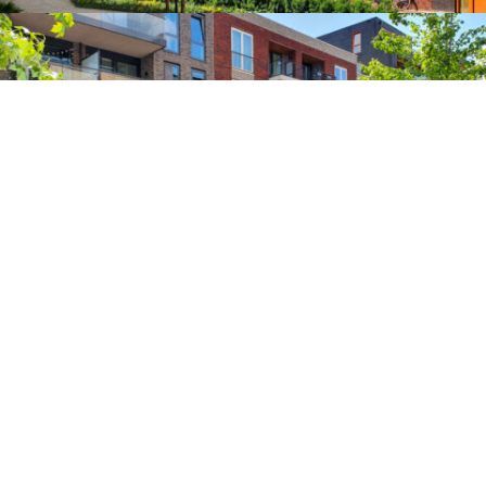
K.P. VAN DER MANDELELAAN 32
3062 MB ROTTERDAM
POSTBUS 4150