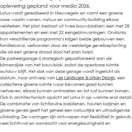
oplevering gepland voor medio 2026.
Lotus wordt gerealiseerd in Nieuwegein en vormt een groene
oase waarin wonen, natuur en community-building elkaar
versterken. Het plan bestaat uit twee bouwblokken: een met 28
appartementen en een met 22 eengezinswoningen. Ondanks
hun verschillende programma’s krijgen beide gebouwen een
familieband, verbonden door de weelderige gevelbeplanting
die als een groene draad door het plan loopt.
De parkeergarage is strategisch gepositioneerd aan de
binnenzijde van het bouwblok, zodat de openbare ruimte
autoluw blijft. Het dak van deze garage wordt ingericht als
daktuin, naar ontwerp van
Lap Landscape & Urban Design
, een
collectieve groene ruimte waar bewoners goed kunnen
vertoeven, elkaar kunnen ontmoeten en tot rust kunnen komen.
Ook in architectonisch opzicht zet Lotus in op warmte end detail.
De combinatie van lichtbruine bakstenen, houten kozijnen en
groene gevels geeft het geheel een natuurlijke en uitnodigende
uitstraling. De woningen zijn ontworpen met flexibiliteit in gebruik,
veel lichtinval en aandacht voor energiezuinigheid en
duurzaamheid, waardoor Lotus toekomstbestendig is.