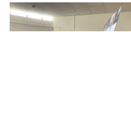
25/06/2025
INLOOPAVOND REITDIEPSTRAAT
De eerste inloopavond voor woningen aan de
Reitdiepstraat was een succes! De
Reitdiepstraat in de […]