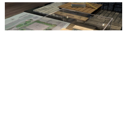
03/07/2025
VERKOOP MOLENKWARTIER VAN
START
De verkoop van de woningen in het
nieuwbouwproject Het Molenkwartier in