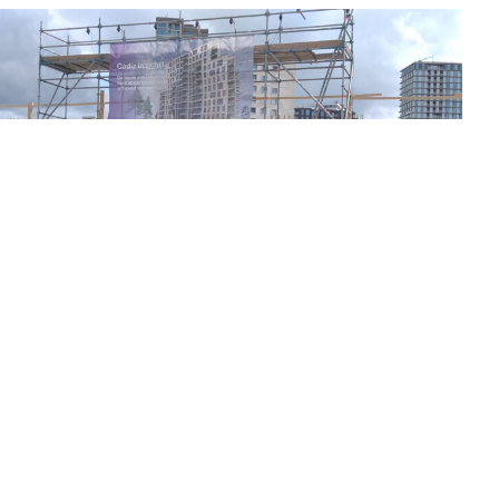
08/07/2025
BOUW VAN CADIZ IN ALMERE DUIN
GESTART!
De bouw van Cadiz in Almere Duin is gisteren
officieel gestart. Oorspronkelijk zou op de […]